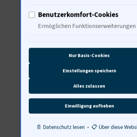
Benutzerkomfort-Cookies
Ermöglichen Funktionserweiterungen
Über Stefanie Ber
Stefanie Berndt, die Wor
Nur Basis-Cookies
Worten, als wären sie bu
Einstellungen speichern
Nuancen und einem feine
Alles zulassen
Fakten in lebendige Erz
bringen. Sie ist die orc
Einwilligung aufheben
mühelos zwischen analy
Team in harmonischen Ta
📄 Datenschutz lesen
•
📋 Über diese Webs
verständliches und fesse