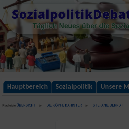
Skip
SozialpolitikDeba
to
content
Täglich Neues über die Sozia
Hauptbereich
Sozialpolitik
Unsere M
ÜBERSICHT
DIE KÖPFE DAHINTER
STEFANIE BERNDT
▶
▶
Pfadleiste