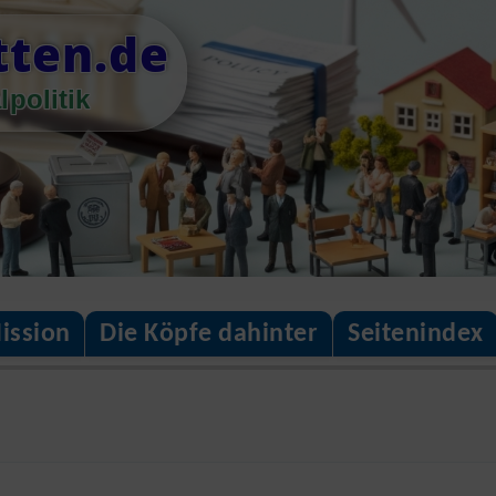
tten.de
lpolitik
ission
Die Köpfe dahinter
Seitenindex