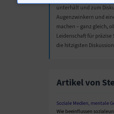
unterhält und zum Diskurs
Augenzwinkern und eine
machen – ganz gleich, ob
Leidenschaft für präzise
die hitzigsten Diskussion
Artikel von St
Soziale Medien, mentale Ge
Wie beeinflussen sozialeu