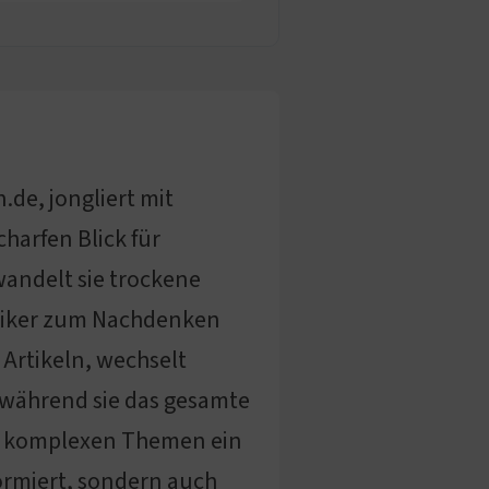
.de, jongliert mit
charfen Blick für
andelt sie trockene
ptiker zum Nachdenken
 Artikeln, wechselt
 während sie das gesamte
aus komplexen Themen ein
formiert, sondern auch