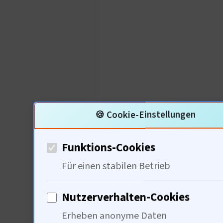
Stefanie Be
🍪 Cookie-Einstellungen
Funktions-Cookies
Position:
Textchef
Für einen stabilen Betrieb
📊 Geschriebene Text
Nutzerverhalten-Cookies
E-Mail:
stefanie.ber
Erheben anonyme Daten